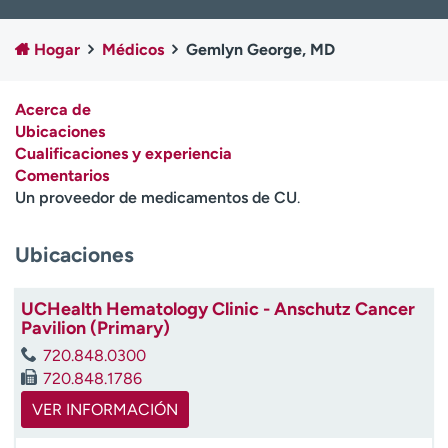
Ready. Set. CO.
Ensayos clínicos
Empleados
Profesionales
Hogar
Médicos
Gemlyn George, MD
Atención a medios de
Asistencia financiera
comunicación
Acerca de
Ubicaciones
Contáctenos
Noticias e historias
Cualificaciones y experiencia
Comentarios
A
Un proveedor de medicamentos de CU
.
y
ú
d
Ubicaciones
a
m
UCHealth Hematology Clinic - Anschutz Cancer
e
Pavilion (Primary)
a
e
720.848.0300
n
720.848.1786
c
VER INFORMACIÓN
o
n