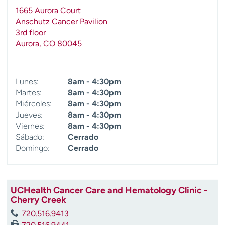
t
1665 Aurora Court
r
Anschutz Cancer Pavilion
a
3rd floor
r
Aurora
,
CO
80045
Lunes:
8am - 4:30pm
Martes:
8am - 4:30pm
Miércoles:
8am - 4:30pm
Jueves:
8am - 4:30pm
Viernes:
8am - 4:30pm
Sábado:
Cerrado
Domingo:
Cerrado
UCHealth Cancer Care and Hematology Clinic -
Cherry Creek
720.516.9413