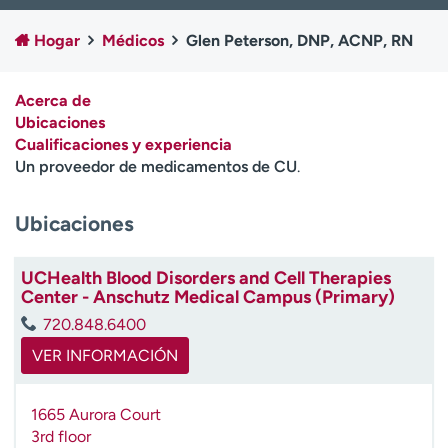
Ready. Set. CO.
Ensayos clínicos
Hogar
Médicos
Glen Peterson, DNP, ACNP, RN
Empleados
Profesionales
Atención a medios de
Asistencia financiera
comunicación
Acerca de
Ubicaciones
Contáctenos
Noticias e historias
Cualificaciones y experiencia
Un proveedor de medicamentos de CU
.
A
y
Ubicaciones
ú
d
a
UCHealth Blood Disorders and Cell Therapies
m
Center - Anschutz Medical Campus (Primary)
e
720.848.6400
a
e
VER INFORMACIÓN
n
c
1665 Aurora Court
o
3rd floor
n