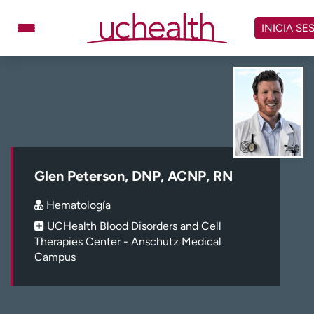
Omitir
y
INICIA SE
ver
contenido
Médicos
Especialidades
Ubicaciones
Programar cita
Atención de urgencia
virtual
Glen Peterson, DNP, ACNP, RN
Facturación y precios
Remisiones
Hematología
Dar
Carreras
UCHealth Blood Disorders and Cell
Therapies Center - Anschutz Medical
Inicie sesión en My Health Connection
Campus
Acerca de UCHealth
Clases y eventos