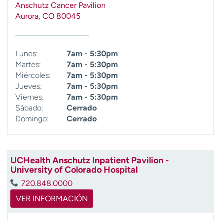
Anschutz Cancer Pavilion
t
Aurora
,
CO
80045
r
a
r
Lunes:
7am - 5:30pm
Martes:
7am - 5:30pm
Miércoles:
7am - 5:30pm
Jueves:
7am - 5:30pm
Viernes:
7am - 5:30pm
Sábado:
Cerrado
Domingo:
Cerrado
UCHealth Anschutz Inpatient Pavilion -
University of Colorado Hospital
720.848.0000
VER INFORMACIÓN