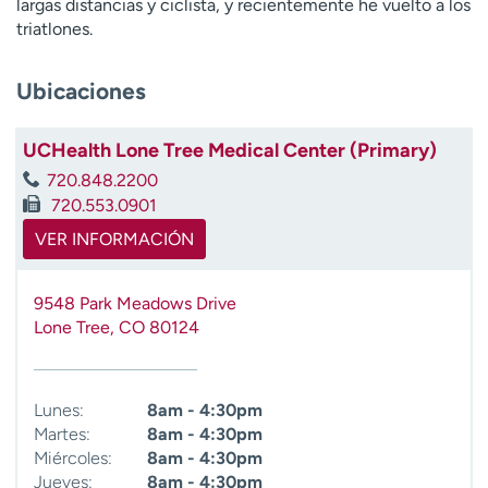
largas distancias y ciclista, y recientemente he vuelto a los
t
triatlones.
r
a
Ubicaciones
r
UCHealth Lone Tree Medical Center (Primary)
720.848.2200
720.553.0901
VER INFORMACIÓN
9548 Park Meadows Drive
Lone Tree
,
CO
80124
Lunes:
8am - 4:30pm
Martes:
8am - 4:30pm
Miércoles:
8am - 4:30pm
Jueves:
8am - 4:30pm