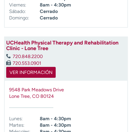
Viernes:
8am - 4:30pm
Sábado:
Cerrado
Domingo:
Cerrado
UCHealth Physical Therapy and Rehabilitation
Clinic - Lone Tree
720.848.2200
720.553.0901
VER INFORMACIÓN
9548 Park Meadows Drive
Lone Tree
,
CO
80124
Lunes:
8am - 4:30pm
Martes:
8am - 4:30pm
Miércoles:
8am - 4:30pm