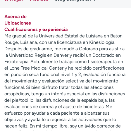
Ready. Set. CO.
Ensayos clínicos
Empleados
Profesionales
Acerca de
Atención a medios de
Asistencia financiera
Ubicaciones
comunicación
Cualificaciones y experiencia
Me gradué de la Universidad Estatal de Luisiana en Baton
Contáctenos
Noticias e historias
Rouge, Luisiana, con una licenciatura en Kinesiología.
Después de graduarme, me mudé a Colorado para asistir a
A
la Universidad Regis en Denver y recibí un Doctorado en
y
Fisioterapia. Actualmente trabajo como fisioterapeuta en
ú
el Lone Tree Medical Center y he recibido certificaciones
d
en punción seca funcional nivel 1 y 2, evaluación funcional
a
del movimiento y evaluación selectiva del movimiento
m
funcional. Si bien disfruto tratar todas las afecciones
e
ortopédicas, tengo un interés especial en las disfunciones
a
del pie/tobillo, las disfunciones de la espalda baja, las
e
evaluaciones de carrera y el ajuste de bicicletas. Me
n
esfuerzo por ayudar a cada paciente a alcanzar sus
c
objetivos y ayudarlo a regresar a las actividades que lo
o
hacen feliz. En mi tiempo libre, soy un ávido corredor de
n