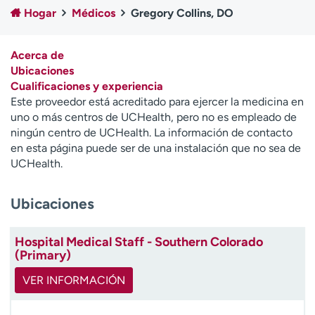
Ready. Set. CO.
Ensayos clínicos
Hogar
Médicos
Gregory Collins, DO
Empleados
Profesionales
Atención a medios de
Asistencia financiera
Acerca de
comunicación
Ubicaciones
Cualificaciones y experiencia
Contáctenos
Noticias e historias
Este proveedor está acreditado para ejercer la medicina en
uno o más centros de UCHealth, pero no es empleado de
A
ningún centro de UCHealth. La información de contacto
y
en esta página puede ser de una instalación que no sea de
ú
UCHealth.
d
a
Ubicaciones
m
e
a
Hospital Medical Staff - Southern Colorado
e
(Primary)
n
c
VER INFORMACIÓN
o
n