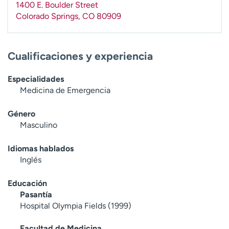
1400 E. Boulder Street
t
Colorado Springs
,
CO
80909
r
a
r
Cualificaciones y experiencia
Especialidades
Medicina de Emergencia
Género
Masculino
Idiomas hablados
Inglés
Educación
Pasantía
Hospital Olympia Fields (1999)
Facultad de Medicina