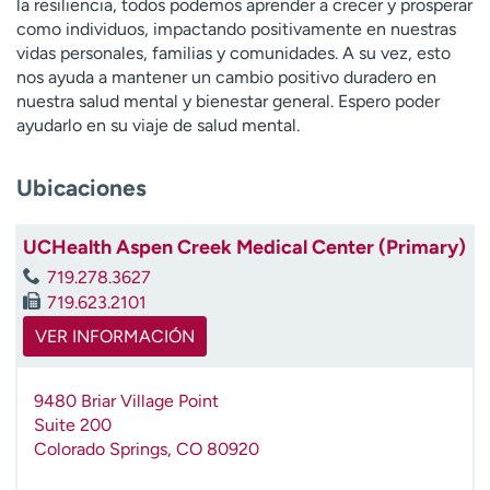
la resiliencia, todos podemos aprender a crecer y prosperar
t
como individuos, impactando positivamente en nuestras
r
vidas personales, familias y comunidades. A su vez, esto
a
nos ayuda a mantener un cambio positivo duradero en
r
nuestra salud mental y bienestar general. Espero poder
ayudarlo en su viaje de salud mental.
Ubicaciones
UCHealth Aspen Creek Medical Center (Primary)
719.278.3627
719.623.2101
VER INFORMACIÓN
9480 Briar Village Point
Suite 200
Colorado Springs
,
CO
80920