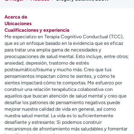
Ready. Set. CO.
Ensayos clínicos
Empleados
Profesionales
Acerca de
Atención a medios de
Asistencia financiera
Ubicaciones
comunicación
Cualificaciones y experiencia
Me especializo en Terapia Cognitivo Conductual (TCC),
Contáctenos
Noticias e historias
que es un enfoque basado en la evidencia que es eficaz
para tratar una amplia gama de necesidades y
A
preocupaciones de salud mental. Esto incluye, entre otros;
y
ansiedad, depresión, trastorno de estrés
ú
postraumático/trauma y mucho más. Creo que tus
d
pensamientos impactan cómo te sientes, y cómo te
a
sientes impactará cómo te comportas. Me esfuerzo por
m
construir una relación terapéutica colaborativa con
e
aquellos que buscan atención de salud mental y creo que
a
desafiar los patrones de pensamiento negativos puede
e
mejorar nuestra calidad de vida en general, así como
n
nuestra salud mental. La vida es lo suficientemente
c
desafiante y estresante; Si podemos construir
o
mecanismos de afrontamiento más saludables y fomentar
n