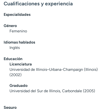
Cualificaciones y experiencia
t
r
Especialidades
a
r
Género
Femenino
Idiomas hablados
Inglés
Educación
Licenciatura
Universidad de Illinois–Urbana-Champaign (Illinois)
(2002)
Graduado
Universidad del Sur de Illinois, Carbondale (2005)
Seguro