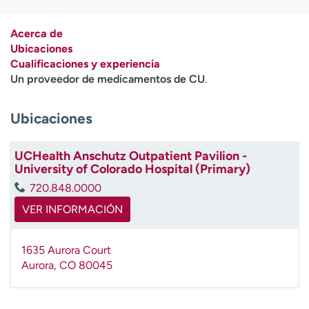
Ready. Set. CO.
Ensayos clínicos
Empleados
Profesionales
Acerca de
Ubicaciones
Atención a medios de
Asistencia financiera
Cualificaciones y experiencia
comunicación
Un proveedor de medicamentos de CU
.
Contáctenos
Noticias e historias
Ubicaciones
A
y
ú
UCHealth Anschutz Outpatient Pavilion -
University of Colorado Hospital (Primary)
d
a
720.848.0000
m
VER INFORMACIÓN
e
a
e
1635 Aurora Court
n
Aurora
,
CO
80045
c
o
n