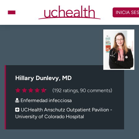
Omitir
y
INICIA SE
ver
contenido
Médicos
Especialidades
Ubicaciones
Programar cita
Atención de urgencia
virtual
Hillary Dunlevy, MD
Facturación y precios
Remisiones
(192 ratings, 90 comments)
Dar
Carreras
Enfermedad infecciosa
Inicie sesión en My Health Connection
UCHealth Anschutz Outpatient Pavilion -
University of Colorado Hospital
Acerca de UCHealth
Clases y eventos