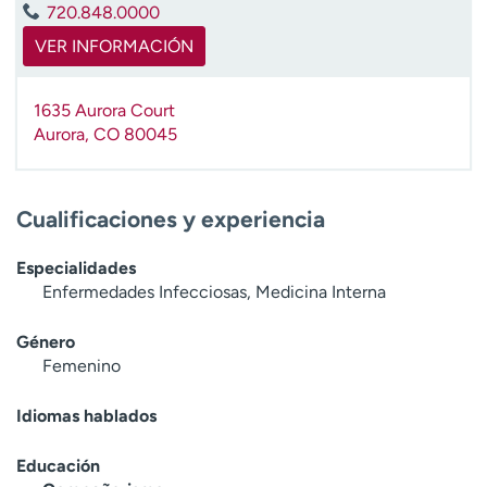
720.848.0000
t
r
VER INFORMACIÓN
a
r
1635 Aurora Court
Aurora
,
CO
80045
Cualificaciones y experiencia
Especialidades
Enfermedades Infecciosas, Medicina Interna
Género
Femenino
Idiomas hablados
Educación