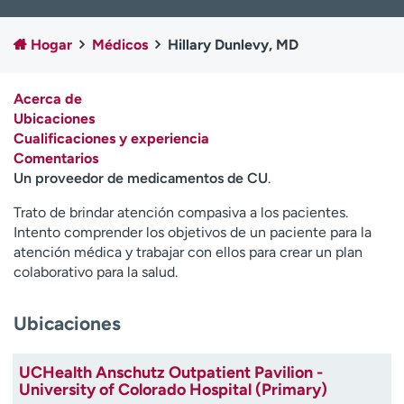
Ready. Set. CO.
Ensayos clínicos
Empleados
Profesionales
Hogar
Médicos
Hillary Dunlevy, MD
Atención a medios de
Asistencia financiera
comunicación
Acerca de
Ubicaciones
Contáctenos
Noticias e historias
Cualificaciones y experiencia
Comentarios
A
Un proveedor de medicamentos de CU
.
y
ú
Trato de brindar atención compasiva a los pacientes.
d
Intento comprender los objetivos de un paciente para la
a
atención médica y trabajar con ellos para crear un plan
m
colaborativo para la salud.
e
a
e
Ubicaciones
n
c
UCHealth Anschutz Outpatient Pavilion -
o
University of Colorado Hospital (Primary)
n