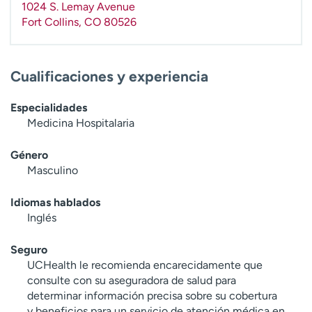
1024 S. Lemay Avenue
t
Fort Collins
,
CO
80526
r
a
r
Cualificaciones y experiencia
Especialidades
Medicina Hospitalaria
Género
Masculino
Idiomas hablados
Inglés
Seguro
UCHealth le recomienda encarecidamente que
consulte con su aseguradora de salud para
determinar información precisa sobre su cobertura
y beneficios para un servicio de atención médica en