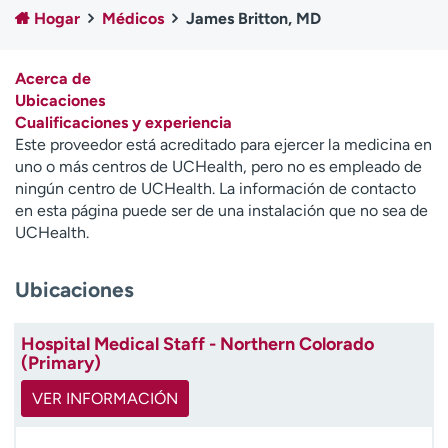
Ready. Set. CO.
Ensayos clínicos
Hogar
Médicos
James Britton, MD
Empleados
Profesionales
Atención a medios de
Asistencia financiera
Acerca de
comunicación
Ubicaciones
Cualificaciones y experiencia
Contáctenos
Noticias e historias
Este proveedor está acreditado para ejercer la medicina en
uno o más centros de UCHealth, pero no es empleado de
A
ningún centro de UCHealth. La información de contacto
y
en esta página puede ser de una instalación que no sea de
ú
UCHealth.
d
a
Ubicaciones
m
e
a
Hospital Medical Staff - Northern Colorado
e
(Primary)
n
c
VER INFORMACIÓN
o
n