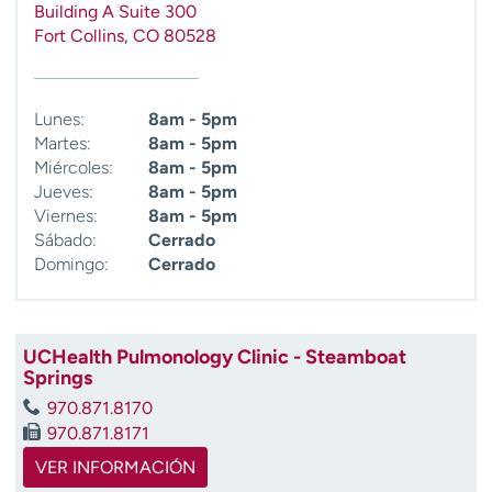
Building A Suite 300
t
Fort Collins
,
CO
80528
r
a
r
Lunes:
8am - 5pm
Martes:
8am - 5pm
Miércoles:
8am - 5pm
Jueves:
8am - 5pm
Viernes:
8am - 5pm
Sábado:
Cerrado
Domingo:
Cerrado
UCHealth Pulmonology Clinic - Steamboat
Springs
970.871.8170
970.871.8171
VER INFORMACIÓN