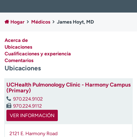
Ready. Set. CO.
Ensayos clínicos
Empleados
Profesionales
Hogar
Médicos
James Hoyt, MD
Atención a medios de
Asistencia financiera
comunicación
Acerca de
Contáctenos
Noticias e historias
Ubicaciones
Cualificaciones y experiencia
A
Comentarios
y
Ubicaciones
ú
d
a
UCHealth Pulmonology Clinic - Harmony Campus
m
(Primary)
e
970.224.9102
a
970.224.9112
e
n
VER INFORMACIÓN
c
o
2121 E. Harmony Road
n