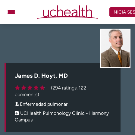
Omitir
y
INICIA SE
ver
contenido
Médicos
Especialidades
Ubicaciones
Programar cita
Atención de urgencia
virtual
James D. Hoyt, MD
Facturación y precios
Remisiones
(294 ratings, 122
Dar
Carreras
comments)
Enfermedad pulmonar
Inicie sesión en My Health Connection
UCHealth Pulmonology Clinic - Harmony
Campus
Acerca de UCHealth
Clases y eventos