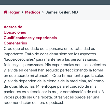
Ready. Set. CO.
Ensayos clínicos
Empleados
Profesionales
Hogar
Médicos
James Kesler, MD
Atención a medios de
Asistencia financiera
comunicación
Acerca de
Ubicaciones
Contáctenos
Noticias e historias
Cualificaciones y experiencia
Comentarios
A
Creo que el cuidado de la persona en su totalidad es
y
importante. Trato de considerar siempre los aspectos
ú
"biopsicosociales" para mantener a las personas sanas,
d
felices y esperanzadas. Mis experiencias con los pacientes
a
y la vida en general han seguido perfeccionando la forma
m
en que abordo mi atención. Creo firmemente que la salud
e
y la vida dependen de la ciencia de la medicina, así como
a
de otras filosofías. Mi enfoque para el cuidado de mis
e
pacientes es seleccionar la mejor combinación de esto. A
n
veces puede ser una receta, otras veces puede ser una
c
recomendación de libro o podcast.
o
n