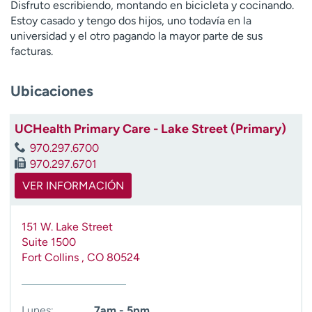
Disfruto escribiendo, montando en bicicleta y cocinando.
t
Estoy casado y tengo dos hijos, uno todavía en la
r
universidad y el otro pagando la mayor parte de sus
a
facturas.
r
Ubicaciones
UCHealth Primary Care - Lake Street (Primary)
970.297.6700
970.297.6701
VER INFORMACIÓN
151 W. Lake Street
Suite 1500
Fort Collins
,
CO
80524
Lunes:
7am - 5pm