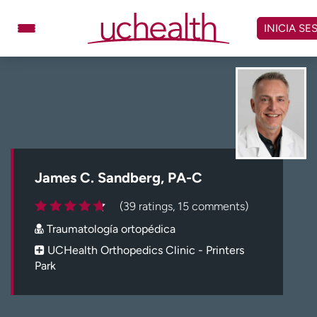
Omitir
y
INICIA SE
ver
contenido
Médicos
Especialidades
Ubicaciones
Programar cita
Atención de urgencia
virtual
James C. Sandberg, PA-C
Facturación y precios
Remisiones
(39 ratings, 15 comments)
Dar
Carreras
Traumatología ortopédica
Inicie sesión en My Health Connection
UCHealth Orthopedics Clinic - Printers
Park
Acerca de UCHealth
Clases y eventos