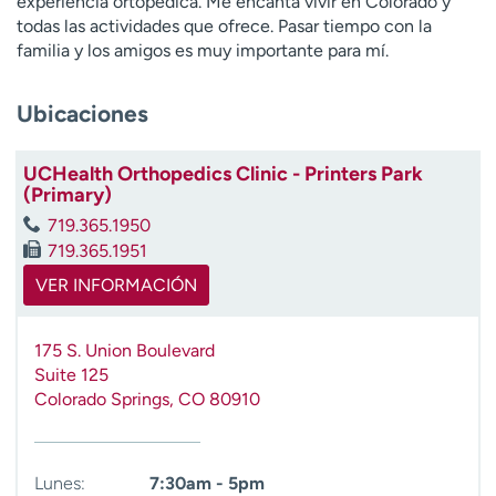
experiencia ortopédica. Me encanta vivir en Colorado y
t
todas las actividades que ofrece. Pasar tiempo con la
r
familia y los amigos es muy importante para mí.
a
r
Ubicaciones
UCHealth Orthopedics Clinic - Printers Park
(Primary)
719.365.1950
719.365.1951
VER INFORMACIÓN
175 S. Union Boulevard
Suite 125
Colorado Springs
,
CO
80910
Lunes:
7:30am - 5pm