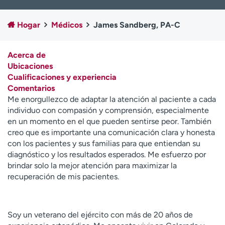
Ready. Set. CO.
Ensayos clínicos
Empleados
Profesionales
Hogar
Médicos
James Sandberg, PA-C
Atención a medios de
Asistencia financiera
comunicación
Acerca de
Ubicaciones
Contáctenos
Noticias e historias
Cualificaciones y experiencia
Comentarios
A
Me enorgullezco de adaptar la atención al paciente a cada
y
individuo con compasión y comprensión, especialmente
ú
en un momento en el que pueden sentirse peor. También
d
creo que es importante una comunicación clara y honesta
a
con los pacientes y sus familias para que entiendan su
m
diagnóstico y los resultados esperados. Me esfuerzo por
e
brindar solo la mejor atención para maximizar la
a
recuperación de mis pacientes.
e
n
c
o
Soy un veterano del ejército con más de 20 años de
n