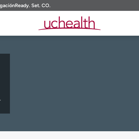
igación
Ready. Set. CO.
r