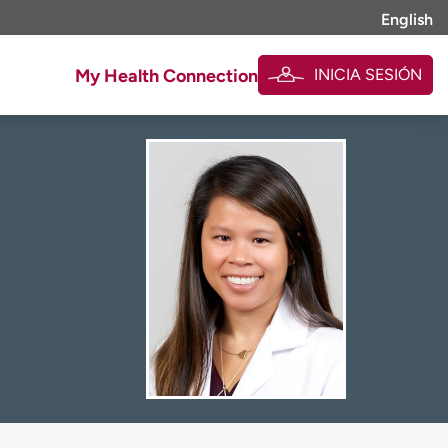
English
INICIA SESIÓN
My Health Connection