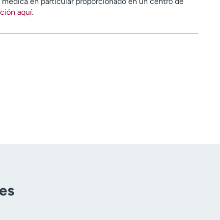
n médica en particular proporcionado en un centro de
ción aquí
.
tes