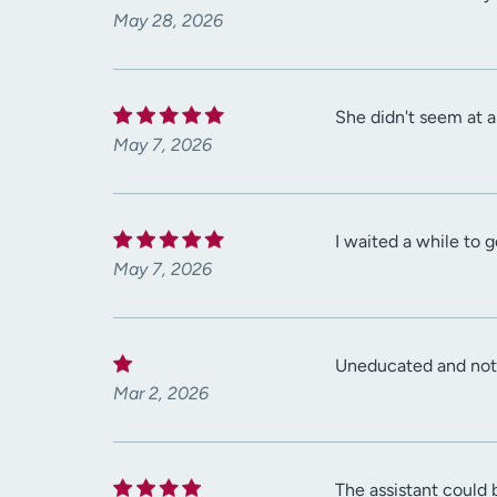
May 28, 2026
She didn't seem at a
May 7, 2026
I waited a while to 
May 7, 2026
Uneducated and not k
Mar 2, 2026
The assistant could b