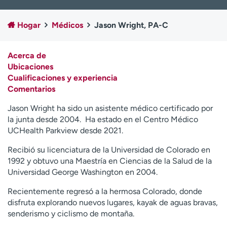
Ready. Set. CO.
Ensayos clínicos
Empleados
Profesionales
Hogar
Médicos
Jason Wright, PA-C
Atención a medios de
Asistencia financiera
comunicación
Acerca de
Ubicaciones
Contáctenos
Noticias e historias
Cualificaciones y experiencia
Comentarios
A
y
Jason Wright ha sido un asistente médico certificado por
ú
la junta desde 2004. Ha estado en el Centro Médico
d
UCHealth Parkview desde 2021.
a
m
Recibió su licenciatura de la Universidad de Colorado en
e
1992 y obtuvo una Maestría en Ciencias de la Salud de la
a
Universidad George Washington en 2004.
e
n
Recientemente regresó a la hermosa Colorado, donde
c
disfruta explorando nuevos lugares, kayak de aguas bravas,
o
senderismo y ciclismo de montaña.
n