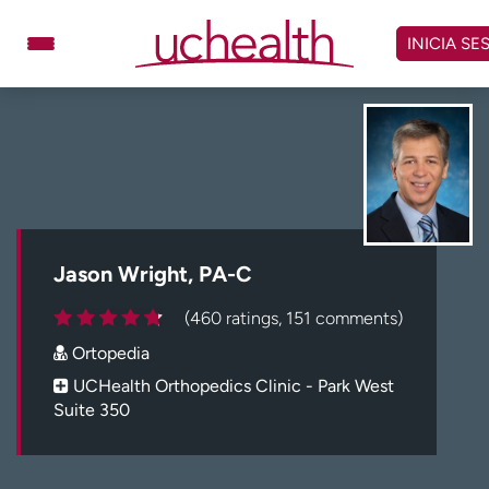
Omitir
y
INICIA SE
ver
contenido
Médicos
Especialidades
Ubicaciones
Programar cita
Atención de urgencia
virtual
Jason Wright, PA-C
Facturación y precios
Remisiones
(460 ratings, 151 comments)
Dar
Carreras
Ortopedia
Inicie sesión en My Health Connection
UCHealth Orthopedics Clinic - Park West
Suite 350
Acerca de UCHealth
Clases y eventos