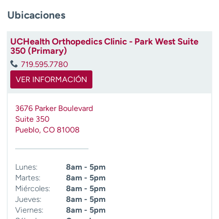
t
Ubicaciones
r
a
r
UCHealth Orthopedics Clinic - Park West Suite
350 (Primary)
719.595.7780
VER INFORMACIÓN
3676 Parker Boulevard
Suite 350
Pueblo
,
CO
81008
Lunes:
8am - 5pm
Martes:
8am - 5pm
Miércoles:
8am - 5pm
Jueves:
8am - 5pm
Viernes:
8am - 5pm