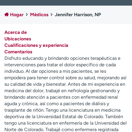
Ready. Set. CO.
Ensayos clínicos
Empleados
Profesionales
Hogar
Médicos
Jennifer Harrison, NP
Atención a medios de
Asistencia financiera
comunicación
Acerca de
Ubicaciones
Contáctenos
Noticias e historias
Cualificaciones y experiencia
Comentarios
A
Disfruto educando y brindando opciones terapéuticas e
y
intervenciones para tratar el dolor específico de cada
ú
individuo. Al dar opciones a mis pacientes, se les
d
empodera para tener control sobre su salud, mejorando así
a
su calidad de vida y bienestar. Antes de mi experiencia en
m
medicina del dolor, trabajé en nefrología gestionando y
e
brindando atención a pacientes con enfermedad renal
a
aguda y crónica, así como a pacientes de diálisis y
e
trasplante de riñón. Tengo una licenciatura en medicina
n
deportiva de la Universidad Estatal de Colorado. También
c
tengo una licenciatura en enfermería de la Universidad del
o
Norte de Colorado. Trabajé como enfermera registrada
n