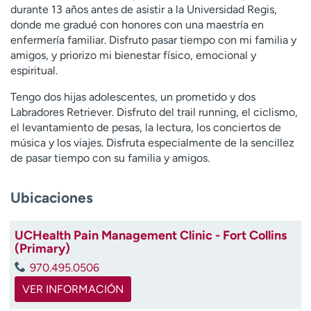
durante 13 años antes de asistir a la Universidad Regis,
t
donde me gradué con honores con una maestría en
r
enfermería familiar. Disfruto pasar tiempo con mi familia y
a
amigos, y priorizo mi bienestar físico, emocional y
r
espiritual.
Tengo dos hijas adolescentes, un prometido y dos
Labradores Retriever. Disfruto del trail running, el ciclismo,
el levantamiento de pesas, la lectura, los conciertos de
música y los viajes. Disfruta especialmente de la sencillez
de pasar tiempo con su familia y amigos.
Ubicaciones
UCHealth Pain Management Clinic - Fort Collins
(Primary)
970.495.0506
VER INFORMACIÓN