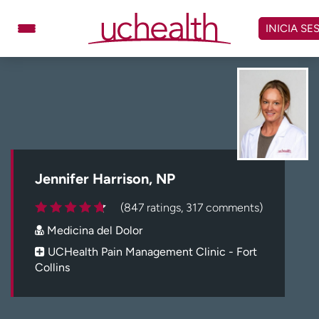
Omitir
y
INICIA SE
ver
contenido
Médicos
Especialidades
Ubicaciones
Programar cita
Atención de urgencia
virtual
Jennifer Harrison, NP
Facturación y precios
Remisiones
(847 ratings, 317 comments)
Dar
Carreras
Medicina del Dolor
Inicie sesión en My Health Connection
UCHealth Pain Management Clinic - Fort
Collins
Acerca de UCHealth
Clases y eventos