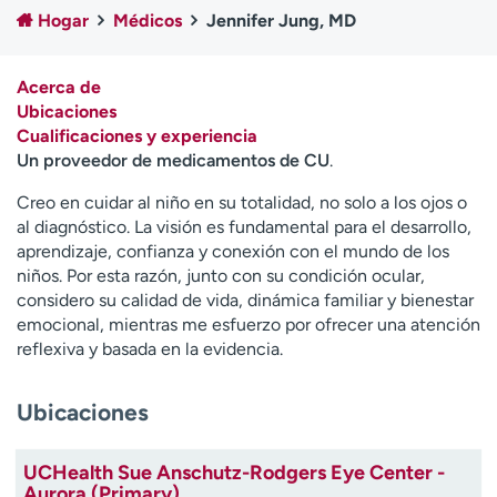
Ready. Set. CO.
Ensayos clínicos
Hogar
Médicos
Jennifer Jung, MD
Empleados
Profesionales
Atención a medios de
Asistencia financiera
Acerca de
comunicación
Ubicaciones
Cualificaciones y experiencia
Contáctenos
Noticias e historias
Un proveedor de medicamentos de CU
.
A
Creo en cuidar al niño en su totalidad, no solo a los ojos o
y
al diagnóstico. La visión es fundamental para el desarrollo,
ú
aprendizaje, confianza y conexión con el mundo de los
d
niños. Por esta razón, junto con su condición ocular,
a
considero su calidad de vida, dinámica familiar y bienestar
m
emocional, mientras me esfuerzo por ofrecer una atención
e
reflexiva y basada en la evidencia.
a
e
Ubicaciones
n
c
o
UCHealth Sue Anschutz-Rodgers Eye Center -
n
Aurora (Primary)