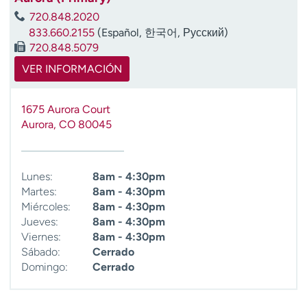
t
720.848.2020
r
833.660.2155
(Español, 한국어, Русский)
a
720.848.5079
r
VER INFORMACIÓN
1675 Aurora Court
Aurora
,
CO
80045
Lunes:
8am - 4:30pm
Martes:
8am - 4:30pm
Miércoles:
8am - 4:30pm
Jueves:
8am - 4:30pm
Viernes:
8am - 4:30pm
Sábado:
Cerrado
Domingo:
Cerrado