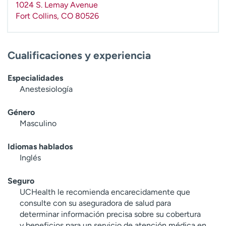
1024 S. Lemay Avenue
t
Fort Collins
,
CO
80526
r
a
r
Cualificaciones y experiencia
Especialidades
Anestesiología
Género
Masculino
Idiomas hablados
Inglés
Seguro
UCHealth le recomienda encarecidamente que
consulte con su aseguradora de salud para
determinar información precisa sobre su cobertura
y beneficios para un servicio de atención médica en