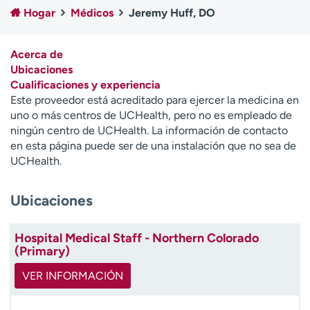
Ready. Set. CO.
Ensayos clínicos
Hogar
Médicos
Jeremy Huff, DO
Empleados
Profesionales
Atención a medios de
Asistencia financiera
Acerca de
comunicación
Ubicaciones
Cualificaciones y experiencia
Contáctenos
Noticias e historias
Este proveedor está acreditado para ejercer la medicina en
uno o más centros de UCHealth, pero no es empleado de
A
ningún centro de UCHealth. La información de contacto
y
en esta página puede ser de una instalación que no sea de
ú
UCHealth.
d
a
Ubicaciones
m
e
a
Hospital Medical Staff - Northern Colorado
e
(Primary)
n
c
VER INFORMACIÓN
o
n