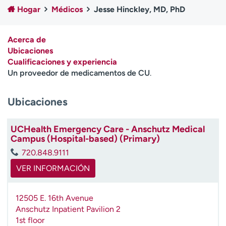
Ready. Set. CO.
Ensayos clínicos
Hogar
Médicos
Jesse Hinckley, MD, PhD
Empleados
Profesionales
Atención a medios de
Asistencia financiera
Acerca de
comunicación
Ubicaciones
Cualificaciones y experiencia
Contáctenos
Noticias e historias
Un proveedor de medicamentos de CU
.
A
Ubicaciones
y
ú
d
UCHealth Emergency Care - Anschutz Medical
a
Campus (Hospital-based) (Primary)
m
720.848.9111
e
a
VER INFORMACIÓN
e
n
12505 E. 16th Avenue
c
Anschutz Inpatient Pavilion 2
o
1st floor
n