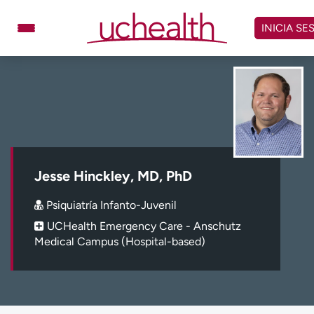
Omitir
y
INICIA SE
ver
contenido
Médicos
Especialidades
Ubicaciones
Programar cita
Atención de urgencia
virtual
Jesse Hinckley, MD, PhD
Facturación y precios
Remisiones
Psiquiatría Infanto-Juvenil
Dar
Carreras
UCHealth Emergency Care - Anschutz
Medical Campus (Hospital-based)
Inicie sesión en My Health Connection
Acerca de UCHealth
Clases y eventos