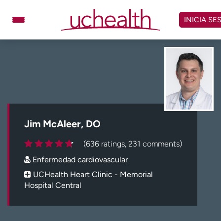
Omitir
y
INICIA SE
ver
contenido
Médicos
Especialidades
Ubicaciones
Programar cita
Atención de urgencia
virtual
Jim McAleer, DO
Facturación y precios
Remisiones
(636 ratings, 231 comments)
Dar
Carreras
Enfermedad cardiovascular
Inicie sesión en My Health Connection
UCHealth Heart Clinic - Memorial
Hospital Central
Acerca de UCHealth
Clases y eventos