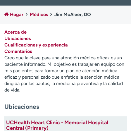
Ready. Set. CO.
Ensayos clínicos
Empleados
Profesionales
Hogar
Médicos
Jim McAleer, DO
Atención a medios de
Asistencia financiera
comunicación
Acerca de
Ubicaciones
Contáctenos
Noticias e historias
Cualificaciones y experiencia
Comentarios
A
Creo que la clave para una atención médica eficaz es un
y
paciente informado. Mi objetivo es trabajar en equipo con
ú
mis pacientes para formar un plan de atención médica
d
eficaz y personalizado que enfatice la atención médica
a
dirigida por las pautas, la medicina preventiva y la calidad
m
de vida.
e
a
e
Ubicaciones
n
c
UCHealth Heart Clinic - Memorial Hospital
o
Central (Primary)
n