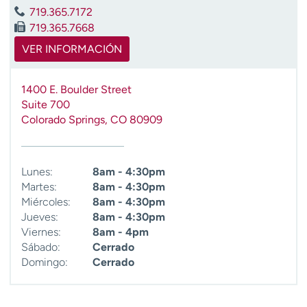
t
719.365.7172
r
719.365.7668
a
VER INFORMACIÓN
r
1400 E. Boulder Street
Suite 700
Colorado Springs
,
CO
80909
Lunes:
8am - 4:30pm
Martes:
8am - 4:30pm
Miércoles:
8am - 4:30pm
Jueves:
8am - 4:30pm
Viernes:
8am - 4pm
Sábado:
Cerrado
Domingo:
Cerrado