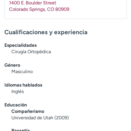
1400 E. Boulder Street
t
Colorado Springs
,
CO
80909
r
a
r
Cualificaciones y experiencia
Especialidades
Cirugía Ortopédica
Género
Masculino
Idiomas hablados
Inglés
Educación
Compañerismo
Universidad de Utah (2009)
Pasantía