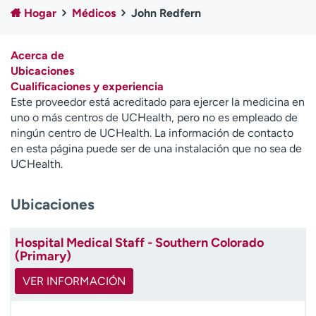
Ready. Set. CO.
Ensayos clínicos
Hogar
Médicos
John Redfern
Empleados
Profesionales
Atención a medios de
Asistencia financiera
Acerca de
comunicación
Ubicaciones
Cualificaciones y experiencia
Contáctenos
Noticias e historias
Este proveedor está acreditado para ejercer la medicina en
uno o más centros de UCHealth, pero no es empleado de
A
ningún centro de UCHealth. La información de contacto
y
en esta página puede ser de una instalación que no sea de
ú
UCHealth.
d
a
Ubicaciones
m
e
a
Hospital Medical Staff - Southern Colorado
e
(Primary)
n
c
VER INFORMACIÓN
o
n