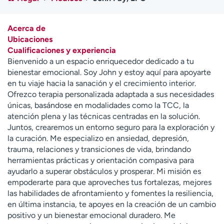
Ready. Set. CO.
Ensayos clínicos
Empleados
Profesionales
Acerca de
Atención a medios de
Asistencia financiera
Ubicaciones
comunicación
Cualificaciones y experiencia
Bienvenido a un espacio enriquecedor dedicado a tu
Contáctenos
Noticias e historias
bienestar emocional. Soy John y estoy aquí para apoyarte
en tu viaje hacia la sanación y el crecimiento interior.
A
Ofrezco terapia personalizada adaptada a sus necesidades
y
únicas, basándose en modalidades como la TCC, la
ú
atención plena y las técnicas centradas en la solución.
d
Juntos, crearemos un entorno seguro para la exploración y
a
la curación. Me especializo en ansiedad, depresión,
m
trauma, relaciones y transiciones de vida, brindando
e
herramientas prácticas y orientación compasiva para
a
ayudarlo a superar obstáculos y prosperar. Mi misión es
e
empoderarte para que aproveches tus fortalezas, mejores
n
las habilidades de afrontamiento y fomentes la resiliencia,
c
en última instancia, te apoyes en la creación de un cambio
o
positivo y un bienestar emocional duradero. Me
n