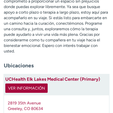
comprometo a proporcionar un espacio sin prejuicios
t
donde puedas explorar libremente. Ya sea que busque
r
apoyo a corto plazo o terapia a largo plazo, estoy aquí para
a
acompañarlo en su viaje. Si estás listo para embarcarte en
r
un camino hacia la curación, conectémonos. Programe
una consulta y, juntos, exploraremos cómo la terapia
puede ayudarlo a vivir una vida más plena. Gracias por
considerarme como tu compañera en tu viaje hacia el
bienestar emocional. Espero con interés trabajar con
usted.
Ubicaciones
UCHealth Elk Lakes Medical Center (Primary)
VER INFORMACIÓN
2819 35th Avenue
Greeley
,
CO
80634