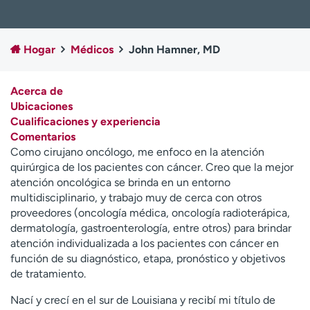
Ready. Set. CO.
Ensayos clínicos
Empleados
Profesionales
Hogar
Médicos
John Hamner, MD
Atención a medios de
Asistencia financiera
comunicación
Acerca de
Contáctenos
Noticias e historias
Ubicaciones
Cualificaciones y experiencia
A
Comentarios
y
Como cirujano oncólogo, me enfoco en la atención
ú
quirúrgica de los pacientes con cáncer. Creo que la mejor
d
atención oncológica se brinda en un entorno
a
multidisciplinario, y trabajo muy de cerca con otros
m
proveedores (oncología médica, oncología radioterápica,
e
dermatología, gastroenterología, entre otros) para brindar
a
atención individualizada a los pacientes con cáncer en
e
función de su diagnóstico, etapa, pronóstico y objetivos
n
de tratamiento.
c
o
Nací y crecí en el sur de Louisiana y recibí mi título de
n