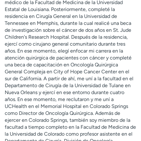
médico de la Facultad de Medicina de la Universidad
t
Estatal de Louisiana. Posteriormente, completé la
r
residencia en Cirugía General en la Universidad de
a
Tennessee en Memphis, durante la cual realicé una beca
r
de investigación sobre el cáncer de dos años en St. Jude
Children's Research Hospital. Después de la residencia,
ejercí como cirujano general comunitario durante tres
años. En ese momento, elegí enfocar mi carrera en la
atención quirúrgica de pacientes con cáncer y completé
una beca de capacitación en Oncología Quirúrgica
General Compleja en City of Hope Cancer Center en el
sur de California. A partir de ahí, me uní a la facultad en el
Departamento de Cirugía de la Universidad de Tulane en
Nueva Orleans y ejercí en ese entorno durante cuatro
años. En ese momento, me reclutaron y me uní a
UCHealth en el Memorial Hospital en Colorado Springs
como Director de Oncología Quirúrgica. Además de
ejercer en Colorado Springs, también soy miembro de la
facultad a tiempo completo en la Facultad de Medicina de
la Universidad de Colorado como profesor asistente en el
Departamento de Cirugía, División de Oncología