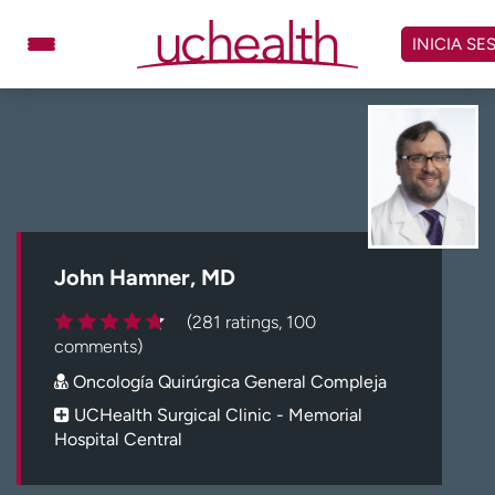
Omitir
y
INICIA SE
ver
contenido
Médicos
Especialidades
Ubicaciones
Programar cita
Atención de urgencia
virtual
John Hamner, MD
Facturación y precios
Remisiones
(281 ratings, 100
Dar
Carreras
comments)
Oncología Quirúrgica General Compleja
Inicie sesión en My Health Connection
UCHealth Surgical Clinic - Memorial
Hospital Central
Acerca de UCHealth
Clases y eventos