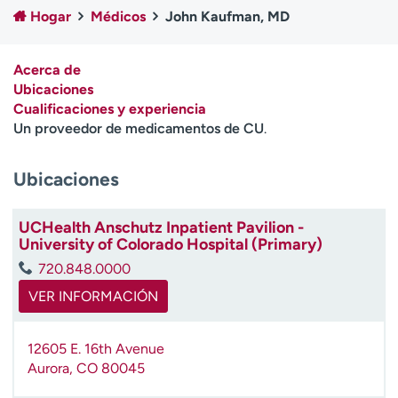
Ready. Set. CO.
Ensayos clínicos
Hogar
Médicos
John Kaufman, MD
Empleados
Profesionales
Atención a medios de
Asistencia financiera
Acerca de
comunicación
Ubicaciones
Cualificaciones y experiencia
Contáctenos
Noticias e historias
Un proveedor de medicamentos de CU
.
A
Ubicaciones
y
ú
d
UCHealth Anschutz Inpatient Pavilion -
a
University of Colorado Hospital (Primary)
m
720.848.0000
e
a
VER INFORMACIÓN
e
n
12605 E. 16th Avenue
c
Aurora
,
CO
80045
o
n