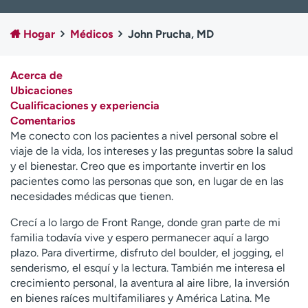
Ready. Set. CO.
Ensayos clínicos
Empleados
Profesionales
Hogar
Médicos
John Prucha, MD
Atención a medios de
Asistencia financiera
comunicación
Acerca de
Ubicaciones
Contáctenos
Noticias e historias
Cualificaciones y experiencia
Comentarios
A
Me conecto con los pacientes a nivel personal sobre el
y
viaje de la vida, los intereses y las preguntas sobre la salud
ú
y el bienestar. Creo que es importante invertir en los
d
pacientes como las personas que son, en lugar de en las
a
necesidades médicas que tienen.
m
e
Crecí a lo largo de Front Range, donde gran parte de mi
a
familia todavía vive y espero permanecer aquí a largo
e
plazo. Para divertirme, disfruto del boulder, el jogging, el
n
senderismo, el esquí y la lectura. También me interesa el
c
crecimiento personal, la aventura al aire libre, la inversión
o
en bienes raíces multifamiliares y América Latina. Me
n