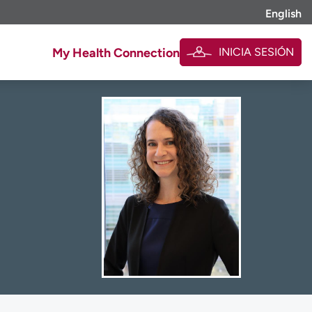
English
INICIA SESIÓN
My Health Connection