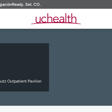
igación
Ready. Set. CO.
tz Outpatient Pavilion