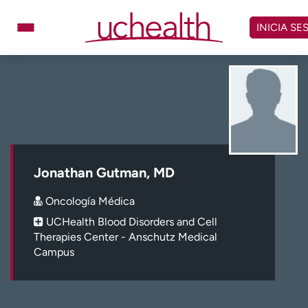
Omitir
y
INICIA SE
ver
contenido
Médicos
Especialidades
Ubicaciones
Programar cita
Atención de urgencia
virtual
Jonathan Gutman, MD
Facturación y precios
Remisiones
Oncología Médica
Dar
Carreras
UCHealth Blood Disorders and Cell
Therapies Center - Anschutz Medical
Inicie sesión en My Health Connection
Campus
Acerca de UCHealth
Clases y eventos