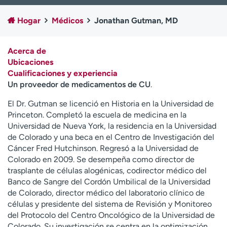
Ready. Set. CO.
Ensayos clínicos
Hogar
Médicos
Jonathan Gutman, MD
Empleados
Profesionales
Atención a medios de
Asistencia financiera
comunicación
Acerca de
Ubicaciones
Contáctenos
Noticias e historias
Cualificaciones y experiencia
Un proveedor de medicamentos de CU
.
A
y
El Dr. Gutman se licenció en Historia en la Universidad de
ú
Princeton. Completó la escuela de medicina en la
d
Universidad de Nueva York, la residencia en la Universidad
a
de Colorado y una beca en el Centro de Investigación del
m
Cáncer Fred Hutchinson. Regresó a la Universidad de
e
Colorado en 2009. Se desempeña como director de
a
trasplante de células alogénicas, codirector médico del
e
Banco de Sangre del Cordón Umbilical de la Universidad
n
de Colorado, director médico del laboratorio clínico de
c
células y presidente del sistema de Revisión y Monitoreo
o
del Protocolo del Centro Oncológico de la Universidad de
n
Colorado. Su investigación se centra en la optimización