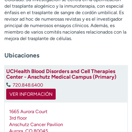
t
del trasplante alogénico y la inmunoterapia, con especial
r
énfasis en el trasplante de sangre de cordón umbilical. Es
a
revisor ad hoc de numerosas revistas y es el investigador
r
principal de numerosos ensayos clínicos. Además, es
miembro de varios comités nacionales relacionados con la
mejora del trasplante de células.
Ubicaciones
UCHealth Blood Disorders and Cell Therapies
Center - Anschutz Medical Campus (Primary)
720.848.6400
VER INFORMACIÓN
1665 Aurora Court
3rd floor
Anschutz Cancer Pavilion
Aurora
,
CO
80045