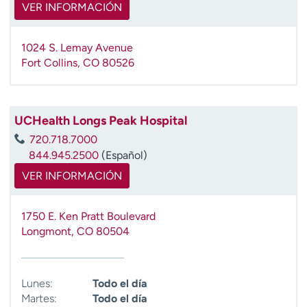
VER INFORMACIÓN
t
r
a
1024 S. Lemay Avenue
r
Fort Collins
,
CO
80526
UCHealth Longs Peak Hospital
720.718.7000
844.945.2500
(Español)
VER INFORMACIÓN
1750 E. Ken Pratt Boulevard
Longmont
,
CO
80504
Lunes:
Todo el día
Martes:
Todo el día