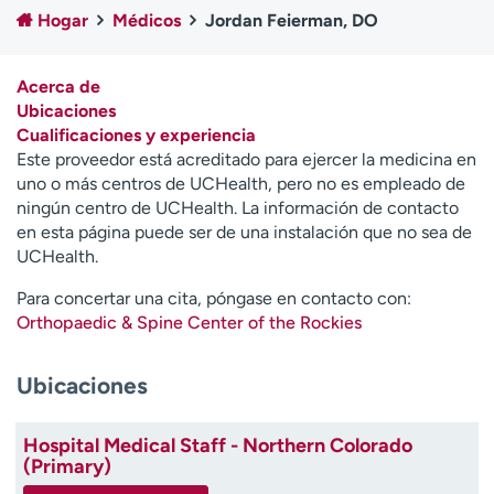
Ready. Set. CO.
Ensayos clínicos
Hogar
Médicos
Jordan Feierman, DO
Empleados
Profesionales
Atención a medios de
Asistencia financiera
Acerca de
comunicación
Ubicaciones
Cualificaciones y experiencia
Contáctenos
Noticias e historias
Este proveedor está acreditado para ejercer la medicina en
uno o más centros de UCHealth, pero no es empleado de
A
ningún centro de UCHealth. La información de contacto
y
en esta página puede ser de una instalación que no sea de
ú
UCHealth.
d
a
Para concertar una cita, póngase en contacto con:
m
Orthopaedic & Spine Center of the Rockies
e
a
Ubicaciones
e
n
c
Hospital Medical Staff - Northern Colorado
o
(Primary)
n