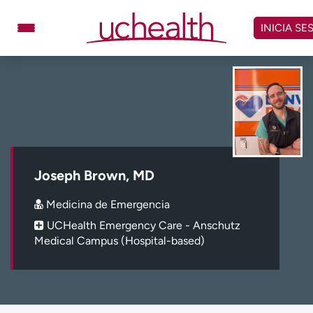
Omitir
y
INICIA SE
ver
contenido
Médicos
Especialidades
Ubicaciones
Programar cita
Atención de urgencia
virtual
Joseph Brown, MD
Facturación y precios
Remisiones
Medicina de Emergencia
Dar
Carreras
UCHealth Emergency Care - Anschutz
Medical Campus (Hospital-based)
Inicie sesión en My Health Connection
Acerca de UCHealth
Clases y eventos