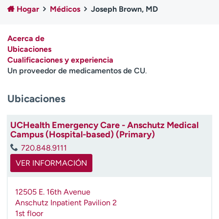
Ready. Set. CO.
Ensayos clínicos
Hogar
Médicos
Joseph Brown, MD
Empleados
Profesionales
Atención a medios de
Asistencia financiera
Acerca de
comunicación
Ubicaciones
Cualificaciones y experiencia
Contáctenos
Noticias e historias
Un proveedor de medicamentos de CU
.
A
Ubicaciones
y
ú
d
UCHealth Emergency Care - Anschutz Medical
a
Campus (Hospital-based) (Primary)
m
720.848.9111
e
a
VER INFORMACIÓN
e
n
12505 E. 16th Avenue
c
Anschutz Inpatient Pavilion 2
o
1st floor
n