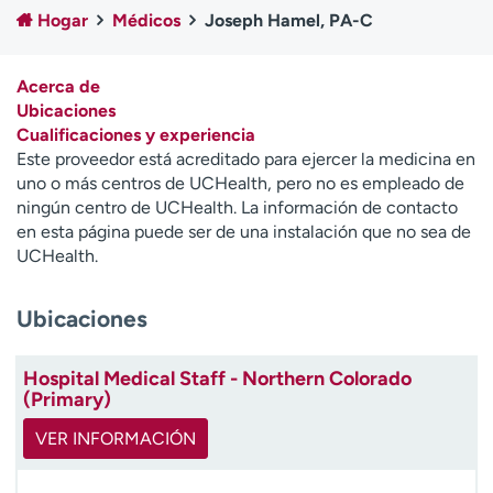
Ready. Set. CO.
Ensayos clínicos
Hogar
Médicos
Joseph Hamel, PA-C
Empleados
Profesionales
Atención a medios de
Asistencia financiera
Acerca de
comunicación
Ubicaciones
Cualificaciones y experiencia
Contáctenos
Noticias e historias
Este proveedor está acreditado para ejercer la medicina en
uno o más centros de UCHealth, pero no es empleado de
A
ningún centro de UCHealth. La información de contacto
y
en esta página puede ser de una instalación que no sea de
ú
UCHealth.
d
a
Ubicaciones
m
e
a
Hospital Medical Staff - Northern Colorado
e
(Primary)
n
c
VER INFORMACIÓN
o
n