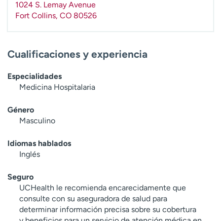
1024 S. Lemay Avenue
t
Fort Collins
,
CO
80526
r
a
r
Cualificaciones y experiencia
Especialidades
Medicina Hospitalaria
Género
Masculino
Idiomas hablados
Inglés
Seguro
UCHealth le recomienda encarecidamente que
consulte con su aseguradora de salud para
determinar información precisa sobre su cobertura
y beneficios para un servicio de atención médica en