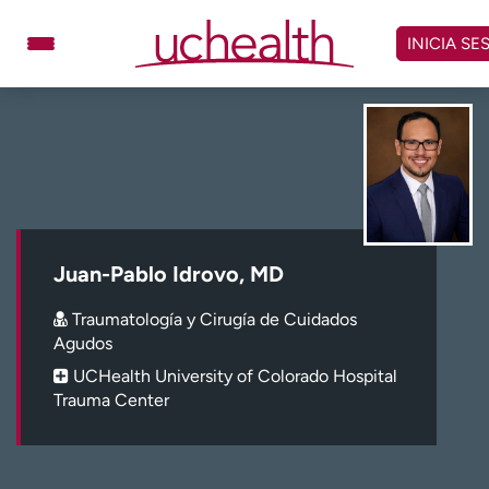
Omitir
y
INICIA SE
ver
contenido
Médicos
Especialidades
Ubicaciones
Programar cita
Atención de urgencia
virtual
Juan-Pablo Idrovo, MD
Facturación y precios
Remisiones
Traumatología y Cirugía de Cuidados
Dar
Carreras
Agudos
UCHealth University of Colorado Hospital
Inicie sesión en My Health Connection
Trauma Center
Acerca de UCHealth
Clases y eventos