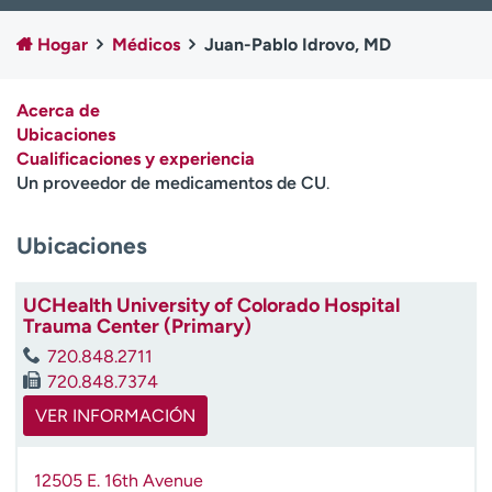
Ready. Set. CO.
Ensayos clínicos
Hogar
Médicos
Juan-Pablo Idrovo, MD
Empleados
Profesionales
Atención a medios de
Asistencia financiera
comunicación
Acerca de
Ubicaciones
Contáctenos
Noticias e historias
Cualificaciones y experiencia
Un proveedor de medicamentos de CU
.
A
y
Ubicaciones
ú
d
a
UCHealth University of Colorado Hospital
m
Trauma Center (Primary)
e
720.848.2711
a
720.848.7374
e
n
VER INFORMACIÓN
c
o
12505 E. 16th Avenue
n