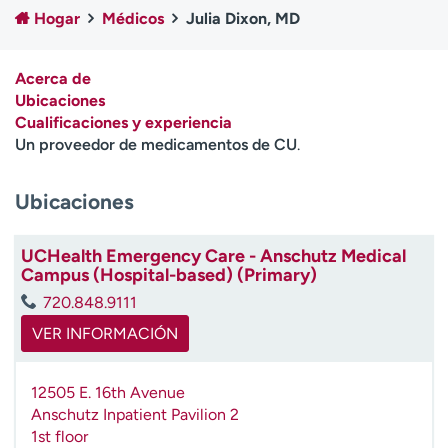
Ready. Set. CO.
Ensayos clínicos
Hogar
Médicos
Julia Dixon, MD
Empleados
Profesionales
Atención a medios de
Asistencia financiera
Acerca de
comunicación
Ubicaciones
Cualificaciones y experiencia
Contáctenos
Noticias e historias
Un proveedor de medicamentos de CU
.
A
Ubicaciones
y
ú
d
UCHealth Emergency Care - Anschutz Medical
a
Campus (Hospital-based) (Primary)
m
720.848.9111
e
a
VER INFORMACIÓN
e
n
12505 E. 16th Avenue
c
Anschutz Inpatient Pavilion 2
o
1st floor
n