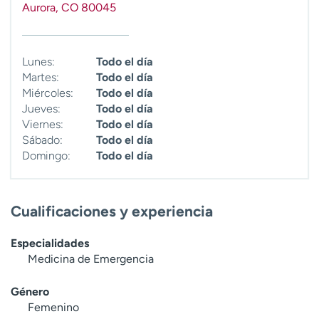
Aurora
,
CO
80045
t
r
a
r
Lunes:
Todo el día
Martes:
Todo el día
Miércoles:
Todo el día
Jueves:
Todo el día
Viernes:
Todo el día
Sábado:
Todo el día
Domingo:
Todo el día
Cualificaciones y experiencia
Especialidades
Medicina de Emergencia
Género
Femenino