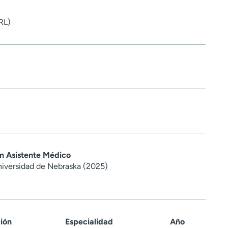
RL)
en Asistente Médico
niversidad de Nebraska (2025)
ción
Especialidad
Año