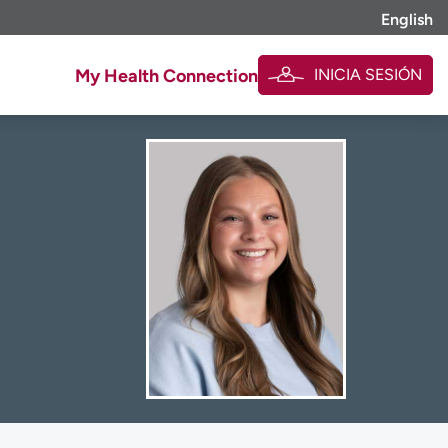
English
INICIA SESIÓN
My Health Connection