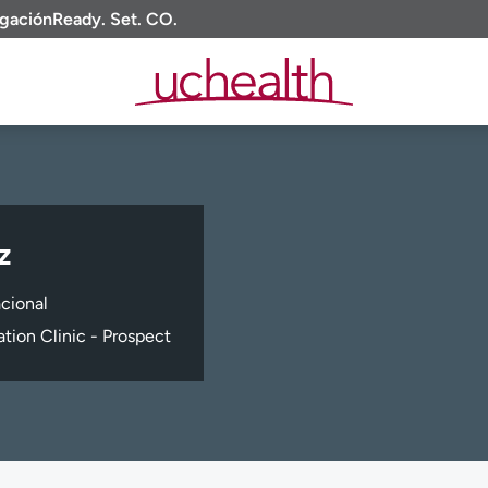
igación
Ready. Set. CO.
z
acional
tion Clinic - Prospect