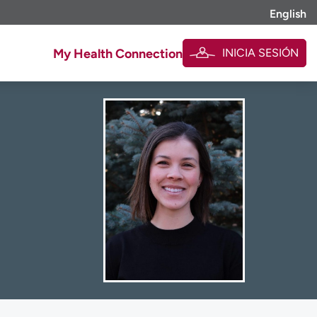
English
INICIA SESIÓN
My Health Connection