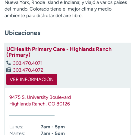
Nueva York, Rhode Island e Indiana; y viajó a varios países
t
del mundo. Colorado tiene el mejor clima y medio
r
ambiente para disfrutar del aire libre.
a
r
Ubicaciones
UCHealth Primary Care - Highlands Ranch
(Primary)
303.470.4071
303.470.4072
VER INFORMACIÓN
9475 S. University Boulevard
Highlands Ranch
,
CO
80126
Lunes:
7am - 5pm
Martes:
7am - 5pm