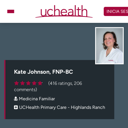
Omitir
y
INICIA SE
ver
contenido
Médicos
Especialidades
Ubicaciones
Programar cita
Atención de urgencia
virtual
Kate Johnson, FNP-BC
Facturación y precios
Remisiones
(416 ratings, 206
Dar
Carreras
comments)
Medicina Familiar
Inicie sesión en My Health Connection
UCHealth Primary Care - Highlands Ranch
Acerca de UCHealth
Clases y eventos