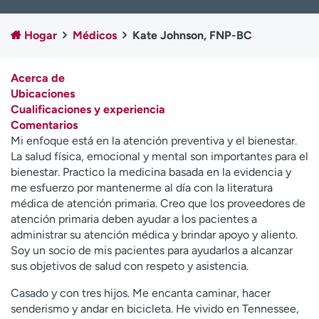
Ready. Set. CO.
Ensayos clínicos
Empleados
Profesionales
Hogar
Médicos
Kate Johnson, FNP-BC
Atención a medios de
Asistencia financiera
comunicación
Acerca de
Ubicaciones
Contáctenos
Noticias e historias
Cualificaciones y experiencia
Comentarios
A
Mi enfoque está en la atención preventiva y el bienestar.
y
La salud física, emocional y mental son importantes para el
ú
bienestar. Practico la medicina basada en la evidencia y
d
me esfuerzo por mantenerme al día con la literatura
a
médica de atención primaria. Creo que los proveedores de
m
atención primaria deben ayudar a los pacientes a
e
administrar su atención médica y brindar apoyo y aliento.
a
Soy un socio de mis pacientes para ayudarlos a alcanzar
e
sus objetivos de salud con respeto y asistencia.
n
c
Casado y con tres hijos. Me encanta caminar, hacer
o
senderismo y andar en bicicleta. He vivido en Tennessee,
n