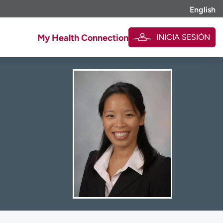
English
INICIA SESIÓN
My Health Connection