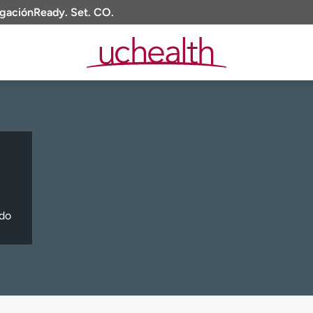
igación
Ready. Set. CO.
ado