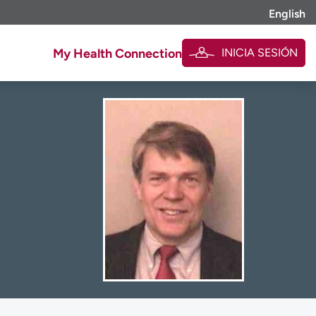
English
INICIA SESIÓN
My Health Connection