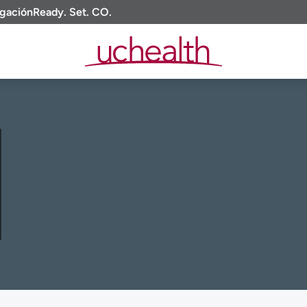
igación
Ready. Set. CO.