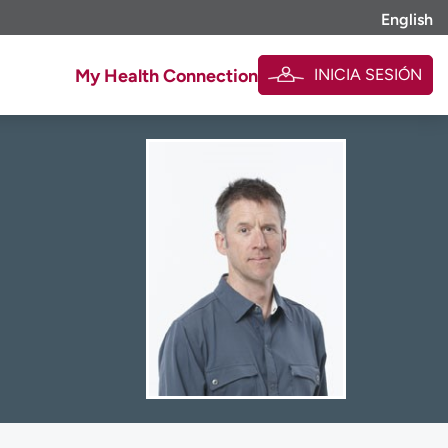
English
INICIA SESIÓN
My Health Connection