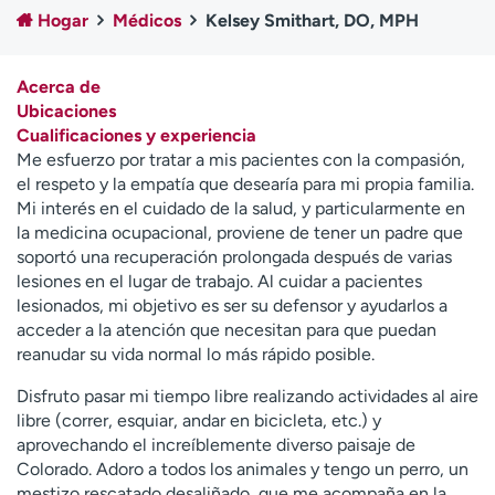
Ready. Set. CO.
Ensayos clínicos
Hogar
Médicos
Kelsey Smithart, DO, MPH
Empleados
Profesionales
Atención a medios de
Asistencia financiera
Acerca de
comunicación
Ubicaciones
Cualificaciones y experiencia
Contáctenos
Noticias e historias
Me esfuerzo por tratar a mis pacientes con la compasión,
el respeto y la empatía que desearía para mi propia familia.
A
Mi interés en el cuidado de la salud, y particularmente en
y
la medicina ocupacional, proviene de tener un padre que
ú
soportó una recuperación prolongada después de varias
d
lesiones en el lugar de trabajo. Al cuidar a pacientes
a
lesionados, mi objetivo es ser su defensor y ayudarlos a
m
acceder a la atención que necesitan para que puedan
e
reanudar su vida normal lo más rápido posible.
a
e
Disfruto pasar mi tiempo libre realizando actividades al aire
n
libre (correr, esquiar, andar en bicicleta, etc.) y
c
aprovechando el increíblemente diverso paisaje de
o
Colorado. Adoro a todos los animales y tengo un perro, un
n
mestizo rescatado desaliñado, que me acompaña en la