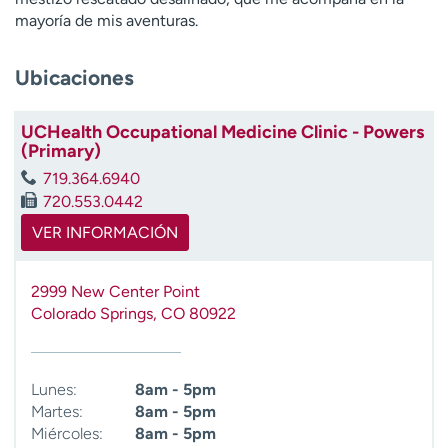
t
mayoría de mis aventuras.
r
a
Ubicaciones
r
UCHealth Occupational Medicine Clinic - Powers
(Primary)
719.364.6940
720.553.0442
VER INFORMACIÓN
2999 New Center Point
Colorado Springs
,
CO
80922
Lunes:
8am - 5pm
Martes:
8am - 5pm
Miércoles:
8am - 5pm