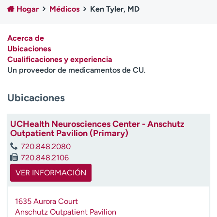
Ready. Set. CO.
Ensayos clínicos
Hogar
Médicos
Ken Tyler, MD
Empleados
Profesionales
Atención a medios de
Asistencia financiera
Acerca de
comunicación
Ubicaciones
Cualificaciones y experiencia
Contáctenos
Noticias e historias
Un proveedor de medicamentos de CU
.
A
Ubicaciones
y
ú
d
UCHealth Neurosciences Center - Anschutz
a
Outpatient Pavilion (Primary)
m
720.848.2080
e
720.848.2106
a
e
VER INFORMACIÓN
n
c
1635 Aurora Court
o
Anschutz Outpatient Pavilion
n