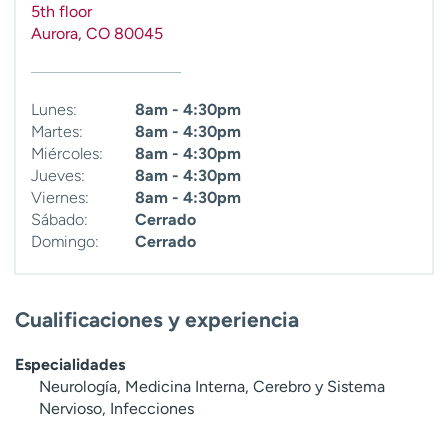
5th floor
t
Aurora
,
CO
80045
r
a
r
Lunes:
8am - 4:30pm
Martes:
8am - 4:30pm
Miércoles:
8am - 4:30pm
Jueves:
8am - 4:30pm
Viernes:
8am - 4:30pm
Sábado:
Cerrado
Domingo:
Cerrado
Cualificaciones y experiencia
Especialidades
Neurología, Medicina Interna, Cerebro y Sistema
Nervioso, Infecciones