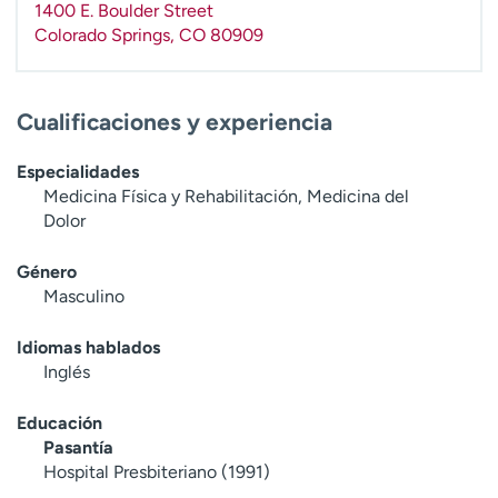
1400 E. Boulder Street
t
Colorado Springs
,
CO
80909
r
a
r
Cualificaciones y experiencia
Especialidades
Medicina Física y Rehabilitación, Medicina del
Dolor
Género
Masculino
Idiomas hablados
Inglés
Educación
Pasantía
Hospital Presbiteriano (1991)