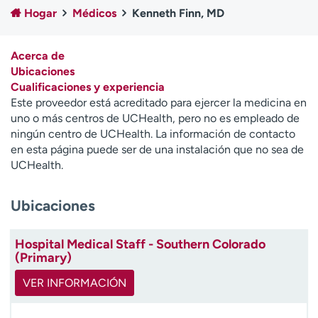
Ready. Set. CO.
Ensayos clínicos
Hogar
Médicos
Kenneth Finn, MD
Empleados
Profesionales
Atención a medios de
Asistencia financiera
Acerca de
comunicación
Ubicaciones
Cualificaciones y experiencia
Contáctenos
Noticias e historias
Este proveedor está acreditado para ejercer la medicina en
uno o más centros de UCHealth, pero no es empleado de
A
ningún centro de UCHealth. La información de contacto
y
en esta página puede ser de una instalación que no sea de
ú
UCHealth.
d
a
Ubicaciones
m
e
a
Hospital Medical Staff - Southern Colorado
e
(Primary)
n
c
VER INFORMACIÓN
o
n