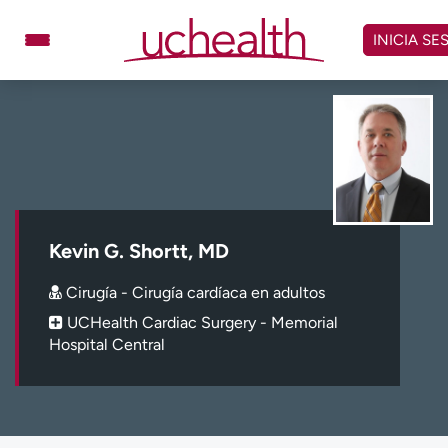
Omitir
y
INICIA SE
ver
contenido
Médicos
Especialidades
Ubicaciones
Programar cita
Atención de urgencia
virtual
Kevin G. Shortt, MD
Facturación y precios
Remisiones
Cirugía - Cirugía cardíaca en adultos
Dar
Carreras
UCHealth Cardiac Surgery - Memorial
Hospital Central
Inicie sesión en My Health Connection
Acerca de UCHealth
Clases y eventos