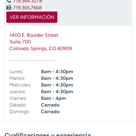
719.364.3278
t
719.365.7668
r
VER INFORMACIÓN
a
r
1400 E. Boulder Street
Suite 700
Colorado Springs
,
CO
80909
Lunes:
8am - 4:30pm
Martes:
8am - 4:30pm
Miércoles:
8am - 4:30pm
Jueves:
8am - 4:30pm
Viernes:
8am - 4pm
Sábado:
Cerrado
Domingo:
Cerrado
Cualificaciones y experiencia