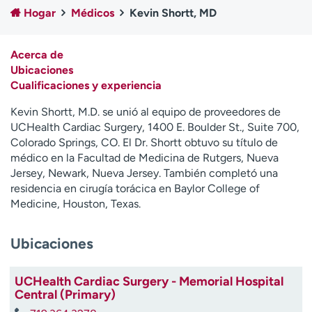
Ready. Set. CO.
Ensayos clínicos
Hogar
Médicos
Kevin Shortt, MD
Empleados
Profesionales
Atención a medios de
Asistencia financiera
Acerca de
comunicación
Ubicaciones
Cualificaciones y experiencia
Contáctenos
Noticias e historias
Kevin Shortt, M.D. se unió al equipo de proveedores de
A
UCHealth Cardiac Surgery, 1400 E. Boulder St., Suite 700,
y
Colorado Springs, CO. El Dr. Shortt obtuvo su título de
ú
médico en la Facultad de Medicina de Rutgers, Nueva
d
Jersey, Newark, Nueva Jersey. También completó una
a
residencia en cirugía torácica en Baylor College of
m
Medicine, Houston, Texas.
e
a
Ubicaciones
e
n
c
UCHealth Cardiac Surgery - Memorial Hospital
o
Central (Primary)
n