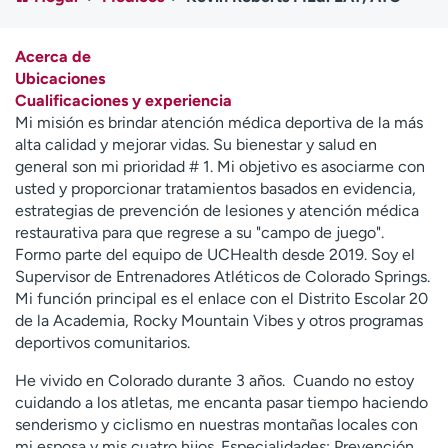
Ready. Set. CO.
Ensayos clínicos
Empleados
Profesionales
Acerca de
Atención a medios de
Asistencia financiera
Ubicaciones
comunicación
Cualificaciones y experiencia
Mi misión es brindar atención médica deportiva de la más
Contáctenos
Noticias e historias
alta calidad y mejorar vidas. Su bienestar y salud en
general son mi prioridad # 1. Mi objetivo es asociarme con
A
usted y proporcionar tratamientos basados en evidencia,
y
estrategias de prevención de lesiones y atención médica
ú
restaurativa para que regrese a su "campo de juego".
d
Formo parte del equipo de UCHealth desde 2019. Soy el
a
Supervisor de Entrenadores Atléticos de Colorado Springs.
m
Mi función principal es el enlace con el Distrito Escolar 20
e
de la Academia, Rocky Mountain Vibes y otros programas
a
deportivos comunitarios.
e
n
He vivido en Colorado durante 3 años. Cuando no estoy
c
cuidando a los atletas, me encanta pasar tiempo haciendo
o
senderismo y ciclismo en nuestras montañas locales con
n
mi esposa y mis cuatro hijos. Especialidades: Prevención