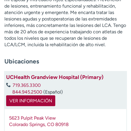
t
de lesiones, entrenamiento funcional y rehabilitación,
r
atención urgente y emergente. Me encanta tratar las
a
lesiones agudas y postoperatorias de las extremidades
r
inferiores, más concretamente las lesiones del LCA. Tengo
más de 20 años de experiencia trabajando con atletas de
todos los niveles que se recuperan de lesiones de
LCA/LCM, incluida la rehabilitación de alto nivel.
Ubicaciones
UCHealth Grandview Hospital (Primary)
719.365.3300
844.945.2500
(Español)
VER INFORMACIÓN
5623 Pulpit Peak View
Colorado Springs
,
CO
80918