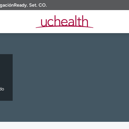
igación
Ready. Set. CO.
do