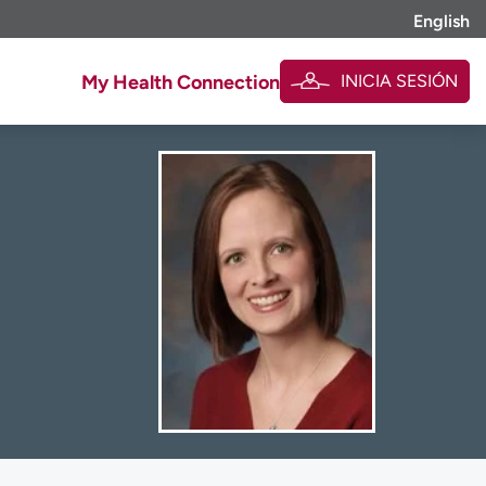
English
INICIA SESIÓN
My Health Connection