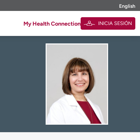
English
INICIA SESIÓN
My Health Connection