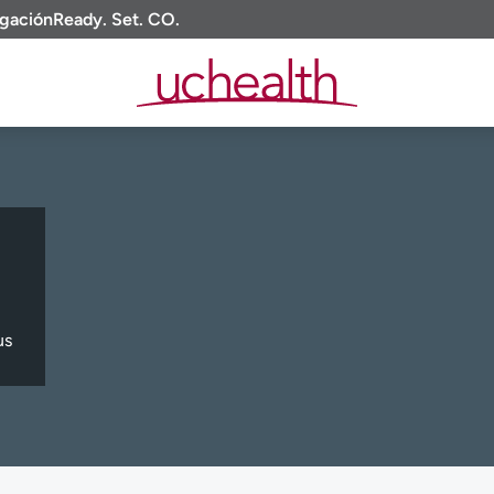
igación
Ready. Set. CO.
us