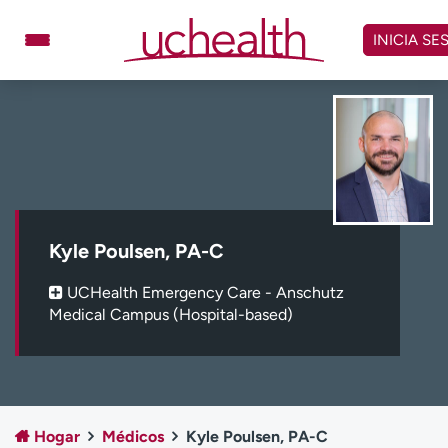
Omitir
y
INICIA SE
ver
contenido
Médicos
Especialidades
Ubicaciones
Programar cita
Atención de urgencia
virtual
Kyle Poulsen, PA-C
Facturación y precios
Remisiones
UCHealth Emergency Care - Anschutz
Dar
Carreras
Medical Campus (Hospital-based)
Inicie sesión en My Health Connection
Acerca de UCHealth
Clases y eventos
Hogar
Médicos
Kyle Poulsen, PA-C