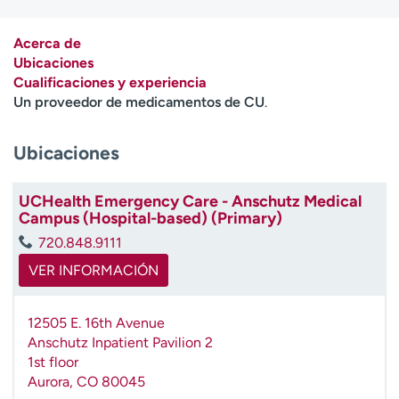
Ready. Set. CO.
Ensayos clínicos
Empleados
Profesionales
Acerca de
Ubicaciones
Atención a medios de
Asistencia financiera
Cualificaciones y experiencia
comunicación
Un proveedor de medicamentos de CU
.
Contáctenos
Noticias e historias
Ubicaciones
A
y
ú
UCHealth Emergency Care - Anschutz Medical
Campus (Hospital-based) (Primary)
d
a
720.848.9111
m
VER INFORMACIÓN
e
a
e
12505 E. 16th Avenue
n
Anschutz Inpatient Pavilion 2
c
1st floor
o
Aurora
,
CO
80045
n