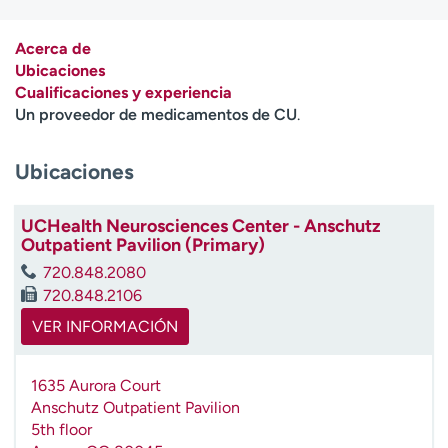
Ready. Set. CO.
Ensayos clínicos
Empleados
Profesionales
Acerca de
Ubicaciones
Atención a medios de
Asistencia financiera
Cualificaciones y experiencia
comunicación
Un proveedor de medicamentos de CU
.
Contáctenos
Noticias e historias
Ubicaciones
A
y
ú
UCHealth Neurosciences Center - Anschutz
Outpatient Pavilion (Primary)
d
a
720.848.2080
m
720.848.2106
e
VER INFORMACIÓN
a
e
n
1635 Aurora Court
c
Anschutz Outpatient Pavilion
o
5th floor
n