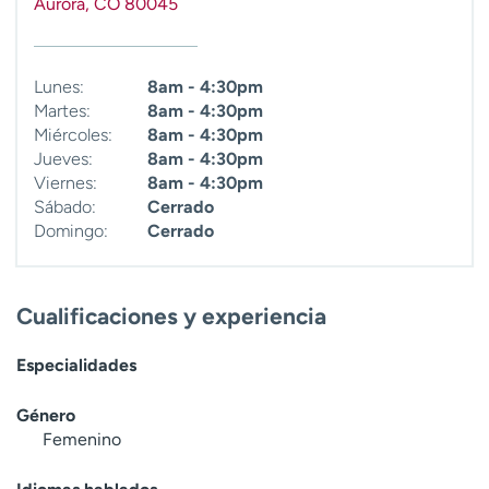
Aurora
,
CO
80045
t
r
a
Lunes:
8am - 4:30pm
r
Martes:
8am - 4:30pm
Miércoles:
8am - 4:30pm
Jueves:
8am - 4:30pm
Viernes:
8am - 4:30pm
Sábado:
Cerrado
Domingo:
Cerrado
Cualificaciones y experiencia
Especialidades
Género
Femenino