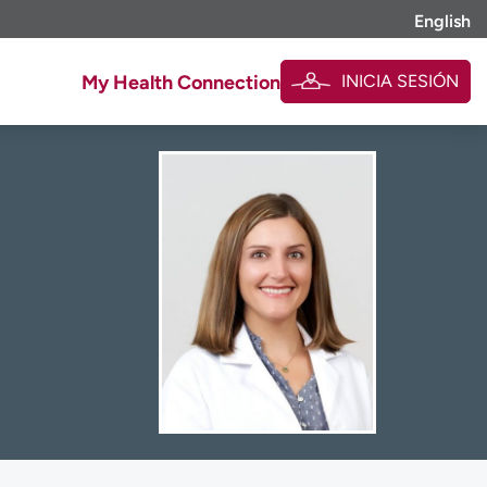
English
INICIA SESIÓN
My Health Connection