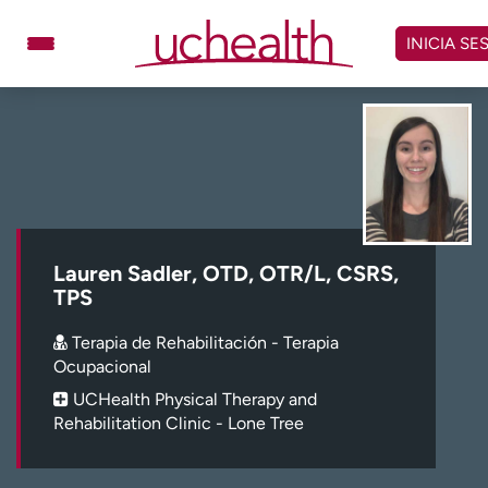
Omitir
y
INICIA SE
ver
contenido
Médicos
Especialidades
Ubicaciones
Programar cita
Atención de urgencia
virtual
Lauren Sadler, OTD, OTR/L, CSRS,
Facturación y precios
Remisiones
TPS
Dar
Carreras
Terapia de Rehabilitación - Terapia
Ocupacional
Inicie sesión en My Health Connection
UCHealth Physical Therapy and
Rehabilitation Clinic - Lone Tree
Acerca de UCHealth
Clases y eventos