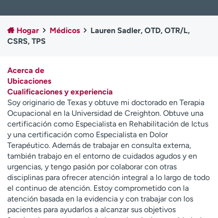
Ready. Set. CO.
Ensayos clínicos
Empleados
Profesionales
Hogar
Médicos
Lauren Sadler, OTD, OTR/L,
Atención a medios de
Asistencia financiera
CSRS, TPS
comunicación
Contáctenos
Noticias e historias
Acerca de
Ubicaciones
A
Cualificaciones y experiencia
y
Soy originario de Texas y obtuve mi doctorado en Terapia
ú
Ocupacional en la Universidad de Creighton. Obtuve una
d
certificación como Especialista en Rehabilitación de Ictus
a
y una certificación como Especialista en Dolor
m
Terapéutico. Además de trabajar en consulta externa,
e
también trabajo en el entorno de cuidados agudos y en
a
urgencias, y tengo pasión por colaborar con otras
e
disciplinas para ofrecer atención integral a lo largo de todo
n
el continuo de atención. Estoy comprometido con la
c
atención basada en la evidencia y con trabajar con los
o
pacientes para ayudarlos a alcanzar sus objetivos
n