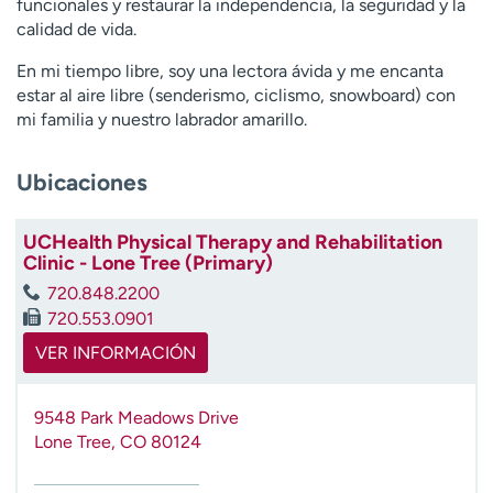
funcionales y restaurar la independencia, la seguridad y la
t
calidad de vida.
r
a
En mi tiempo libre, soy una lectora ávida y me encanta
r
estar al aire libre (senderismo, ciclismo, snowboard) con
mi familia y nuestro labrador amarillo.
Ubicaciones
UCHealth Physical Therapy and Rehabilitation
Clinic - Lone Tree (Primary)
720.848.2200
720.553.0901
VER INFORMACIÓN
9548 Park Meadows Drive
Lone Tree
,
CO
80124