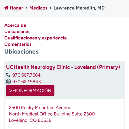
Ready. Set. CO.
Ensayos clínicos
Hogar
Médicos
Lawrence Meredith, MD
Empleados
Profesionales
Atención a medios de
Asistencia financiera
Acerca de
comunicación
Ubicaciones
Cualificaciones y experiencia
Contáctenos
Noticias e historias
Comentarios
Ubicaciones
A
y
ú
UCHealth Neurology Clinic - Loveland (Primary)
d
970.667.7664
a
970.622.9843
m
e
VER INFORMACIÓN
a
e
2500 Rocky Mountain Avenue
n
North Medical Office Building Suite 2300
c
Loveland
,
CO
80538
o
n