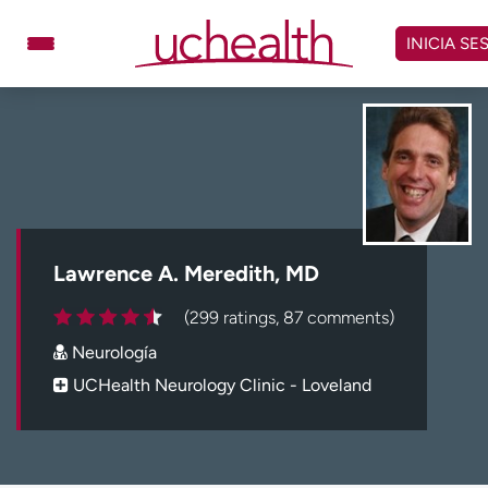
Omitir
y
INICIA SE
ver
contenido
Médicos
Especialidades
Ubicaciones
Programar cita
Atención de urgencia
virtual
Lawrence A. Meredith, MD
Facturación y precios
Remisiones
(299 ratings, 87 comments)
Dar
Carreras
Neurología
Inicie sesión en My Health Connection
UCHealth Neurology Clinic - Loveland
Acerca de UCHealth
Clases y eventos