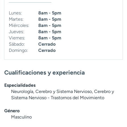
t
r
Lunes:
8am - 5pm
a
Martes:
8am - 5pm
r
Miércoles:
8am - 5pm
Jueves:
8am - 5pm
Viernes:
8am - 5pm
Sábado:
Cerrado
Domingo:
Cerrado
Cualificaciones y experiencia
Especialidades
Neurología, Cerebro y Sistema Nervioso, Cerebro y
Sistema Nervioso - Trastornos del Movimiento
Género
Masculino