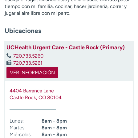
t
tiempo con mi familia, cocinar, hacer jardinería, correr y
r
jugar al aire libre con mi perro.
a
r
Ubicaciones
UCHealth Urgent Care - Castle Rock (Primary)
720.733.5260
720.733.5261
VER INFORMACIÓN
4404 Barranca Lane
Castle Rock
,
CO
80104
Lunes:
8am - 8pm
Martes:
8am - 8pm
Miércoles:
8am - 8pm