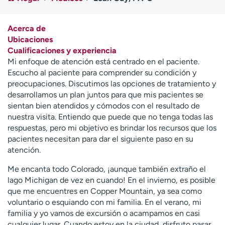
Ready. Set. CO.
Ensayos clínicos
Empleados
Profesionales
Acerca de
Atención a medios de
Asistencia financiera
Ubicaciones
comunicación
Cualificaciones y experiencia
Mi enfoque de atención está centrado en el paciente.
Contáctenos
Noticias e historias
Escucho al paciente para comprender su condición y
preocupaciones. Discutimos las opciones de tratamiento y
A
desarrollamos un plan juntos para que mis pacientes se
y
sientan bien atendidos y cómodos con el resultado de
ú
nuestra visita. Entiendo que puede que no tenga todas las
d
respuestas, pero mi objetivo es brindar los recursos que los
a
pacientes necesitan para dar el siguiente paso en su
m
atención.
e
a
Me encanta todo Colorado, ¡aunque también extraño el
e
lago Michigan de vez en cuando! En el invierno, es posible
n
que me encuentres en Copper Mountain, ya sea como
c
voluntario o esquiando con mi familia. En el verano, mi
o
familia y yo vamos de excursión o acampamos en casi
n
cualquier lugar. Cuando estoy en la ciudad, disfruto pasar