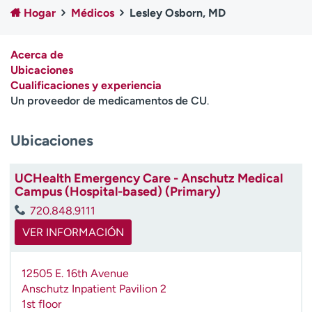
Ready. Set. CO.
Ensayos clínicos
Hogar
Médicos
Lesley Osborn, MD
Empleados
Profesionales
Atención a medios de
Asistencia financiera
Acerca de
comunicación
Ubicaciones
Cualificaciones y experiencia
Contáctenos
Noticias e historias
Un proveedor de medicamentos de CU
.
A
Ubicaciones
y
ú
d
UCHealth Emergency Care - Anschutz Medical
a
Campus (Hospital-based) (Primary)
m
720.848.9111
e
a
VER INFORMACIÓN
e
n
12505 E. 16th Avenue
c
Anschutz Inpatient Pavilion 2
o
1st floor
n